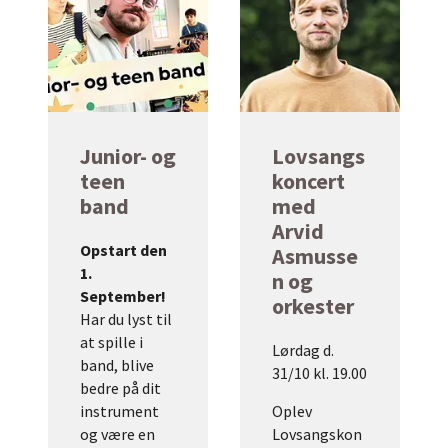
Junior- og
Lovsangs
teen
koncert
band
med
Arvid
Opstart den
Asmusse
1.
n og
September!
orkester
Har du lyst til
at spille i
Lørdag d.
band, blive
31/10 kl. 19.00
bedre på dit
instrument
Oplev
og være en
Lovsangskon