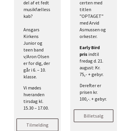
del af et fedt
certen med
musikfælless
titlen
kab?
”OPTAGET”
med Arvid
Ansgars
Asmussen og
Kirkens
orkester.
Junior og
Early Bird
teen band
pris
indtil
v/Aron Olsen
fredag d. 21.
er for dig, der
august: Kr.
går i 6. – 10.
75,- + gebyr.
klasse.
Derefter er
Vi mødes
prisen kr.
hveranden
100,-. + gebyr.
tirsdag kl.
15.30 – 17.00.
Billetsalg
Tilmelding