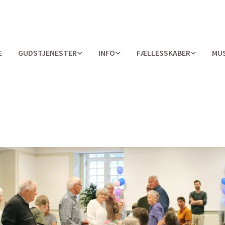
E
GUDSTJENESTER
INFO
FÆLLESSKABER
MUS