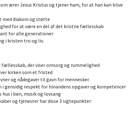
om ærer Jesus Kristus og tjener ham, for at han kan blive
t med diakoni og støtte
ighed for at være en del af det kristne fællesskab
vant for alle generationer
 i kristen tro og liv.
t fællesskab, der viser omsorg og rummelighed
ver kirken som et fristed
 evner og nådegaver til gavn for mennesker.
en i gensidig respekt for hinandens opgaver og kompetencer
 hus i bøn, musik og lovsang
kaber og tjenester har disse 3 sigtepunkter: