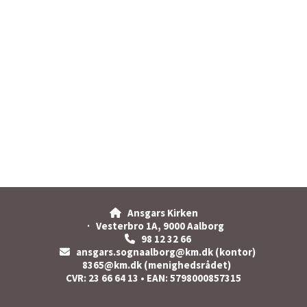
Ansgars Kirken

· Vesterbro 1A, 9000 Aalborg
98 12 32 66

ansgars.sognaalborg@km.dk (kontor)

8365@km.dk (menighedsrådet)
CVR: 23 66 64 13 • EAN: 5798000857315