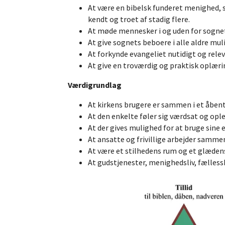
At være en bibelsk funderet menighed, s
kendt og troet af stadig flere.
At møde mennesker i og uden for sogne
At give sognets beboere i alle aldre mul
At forkynde evangeliet nutidigt og rele
At give en troværdig og praktisk oplæring
Værdigrundlag
At kirkens brugere er sammen i et åben
At den enkelte føler sig værdsat og ople
At der gives mulighed for at bruge sine
At ansatte og frivillige arbejder samm
At være et stilhedens rum og et glædens
At gudstjenester, menighedsliv, fælless