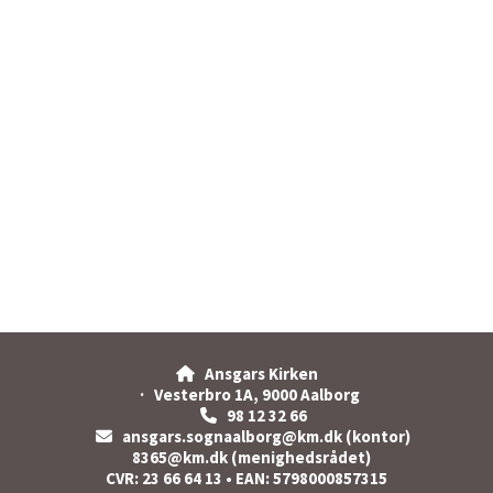
Ansgars Kirken

· Vesterbro 1A, 9000 Aalborg
98 12 32 66

ansgars.sognaalborg@km.dk (kontor)

8365@km.dk (menighedsrådet)
CVR: 23 66 64 13 • EAN: 5798000857315