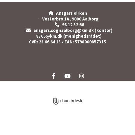
Ansgars Kirken

· Vesterbro 1A, 9000 Aalborg
98 12 32 66

ansgars.sognaalborg@km.dk (kontor)

8365@km.dk (menighedsrådet)
CVR: 23 66 64 13 • EAN: 5798000857315
Privatlivspolitik
Log på ChurchDesk